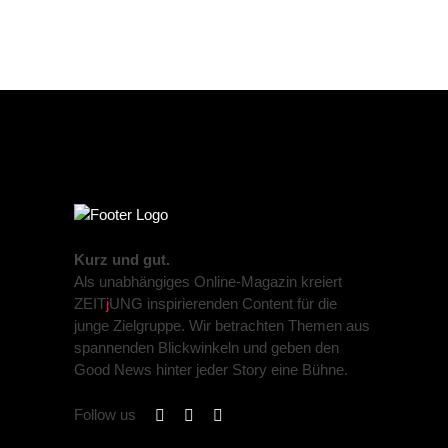
Kurz und gut.
Als unabhängiges Online-Magazin kreiert
ZEIT
j
UNG inspirierenden Content für die
junge Zielgruppe. Wir betrachten Themen aus
spannenden Blickwinkeln und geben den
Good News hinter jeder Story eine Bühne.
Follow us