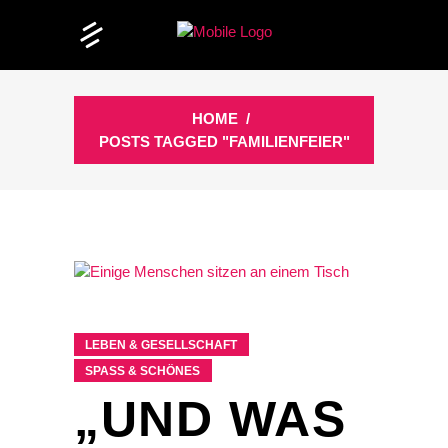
HOME
/
POSTS TAGGED "FAMILIENFEIER"
LEBEN & GESELLSCHAFT
SPASS & SCHÖNES
„UND WAS