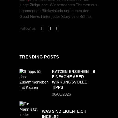
junge Zielgruppe. Wir betrachten Themen aus
spannenden Blickwinkeln und geben den
Good News hinter jeder Story eine Bühne.
Follow us
TRENDING POSTS
KATZEN ERZIEHEN – 6
EINFACHE ABER
WIRKUNGSVOLLE
TIPPS
06/08/2026
WAS SIND EIGENTLICH
INCELS?