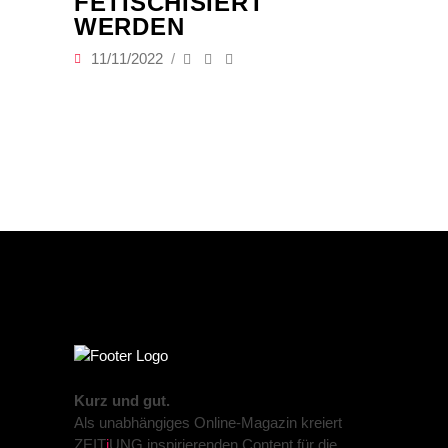
FETISCHISIERT
WERDEN
11/11/2022
Kurz und gut.
Als unabhängiges Online-Magazin kreiert
ZEIT
j
UNG inspirierenden Content für die