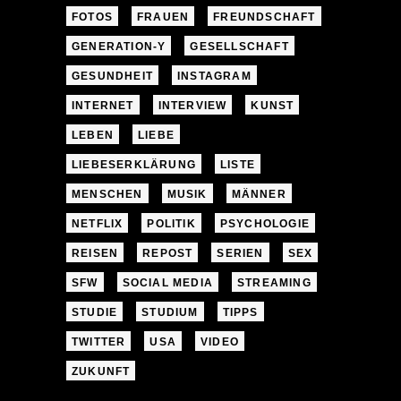
FOTOS
FRAUEN
FREUNDSCHAFT
GENERATION-Y
GESELLSCHAFT
GESUNDHEIT
INSTAGRAM
INTERNET
INTERVIEW
KUNST
LEBEN
LIEBE
LIEBESERKLÄRUNG
LISTE
MENSCHEN
MUSIK
MÄNNER
NETFLIX
POLITIK
PSYCHOLOGIE
REISEN
REPOST
SERIEN
SEX
SFW
SOCIAL MEDIA
STREAMING
STUDIE
STUDIUM
TIPPS
TWITTER
USA
VIDEO
ZUKUNFT