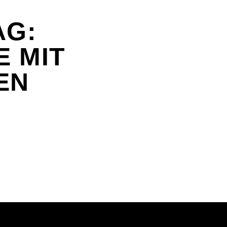
AG:
 MIT
EN