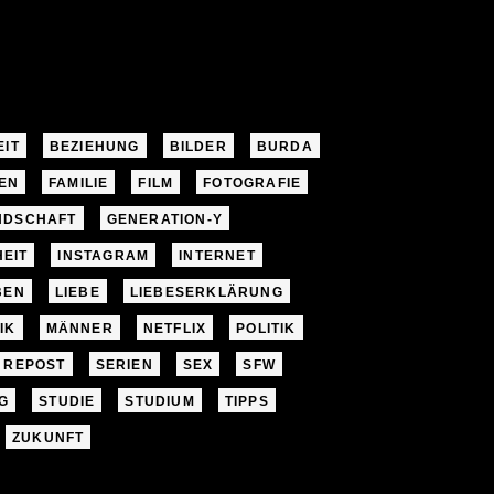
EIT
BEZIEHUNG
BILDER
BURDA
EN
FAMILIE
FILM
FOTOGRAFIE
NDSCHAFT
GENERATION-Y
EIT
INSTAGRAM
INTERNET
BEN
LIEBE
LIEBESERKLÄRUNG
IK
MÄNNER
NETFLIX
POLITIK
REPOST
SERIEN
SEX
SFW
G
STUDIE
STUDIUM
TIPPS
ZUKUNFT