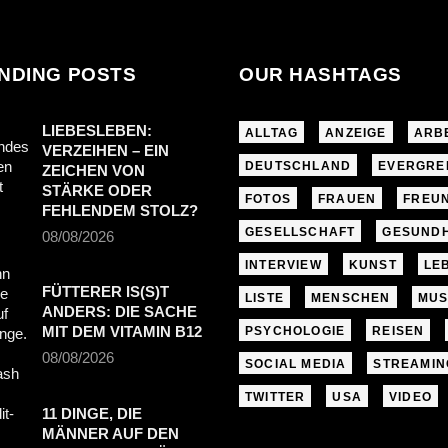
NDING POSTS
OUR HASHTAGS
LIEBESLEBEN:
ALLTAG
ANZEIGE
ARB
VERZEIHEN – EIN
DEUTSCHLAND
EVERGRE
ZEICHEN VON
STÄRKE ODER
FOTOS
FRAUEN
FREU
FEHLENDEM STOLZ?
GESELLSCHAFT
GESUNDH
08/08/2026
INTERVIEW
KUNST
LE
FÜTTERER IS(S)T
LISTE
MENSCHEN
MUS
ANDERS: DIE SACHE
MIT DEM VITAMIN B12
PSYCHOLOGIE
REISEN
08/08/2026
SOCIAL MEDIA
STREAMIN
TWITTER
USA
VIDEO
11 DINGE, DIE
MÄNNER AUF DEN