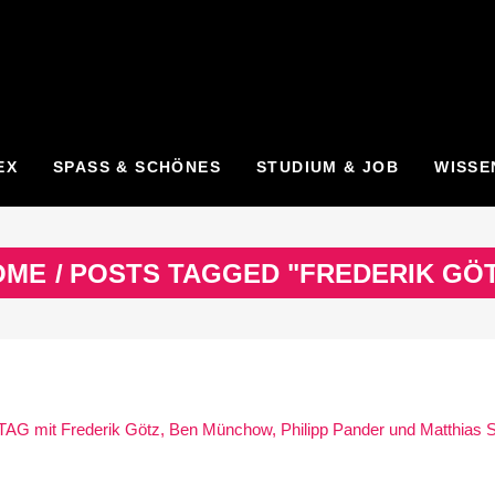
EX
SPASS & SCHÖNES
STUDIUM & JOB
WISSE
OME
/
POSTS TAGGED "FREDERIK GÖ