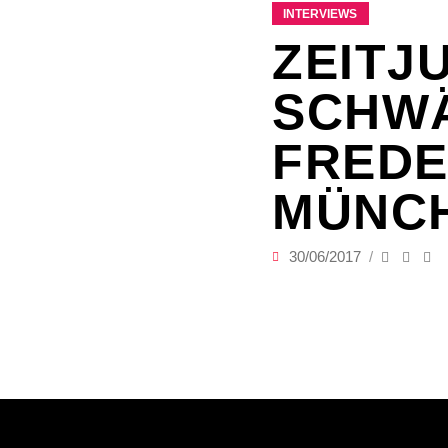
INTERVIEWS
ZEITJ
SCHWÄ
FREDE
MÜNC
30/06/2017