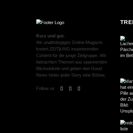
TRE
Kurz und gut.
Als unabhängiges Online-Magazin
kreiert ZEIT
j
UNG inspirierenden
Content für die junge Zielgruppe. Wir
betrachten Themen aus spannenden
Blickwinkeln und geben den Good
News hinter jeder Story eine Bühne.
Follow us