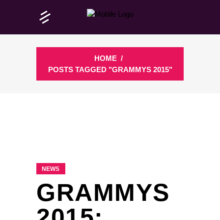
HOME
/
POSTS TAGGED "GRAMMYS 2015"
NEWS
GRAMMYS
2015: