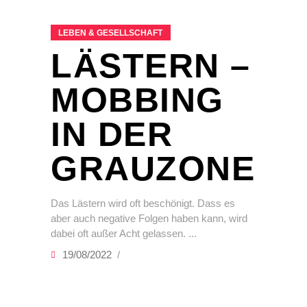
LEBEN & GESELLSCHAFT
LÄSTERN –
MOBBING
IN DER
GRAUZONE
Das Lästern wird oft beschönigt. Dass es
aber auch negative Folgen haben kann, wird
dabei oft außer Acht gelassen.
19/08/2022