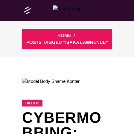
HOME
/
POSTS TAGGED "ISAKA LAWRENCE"
BILDER
CYBERMO
BBING: