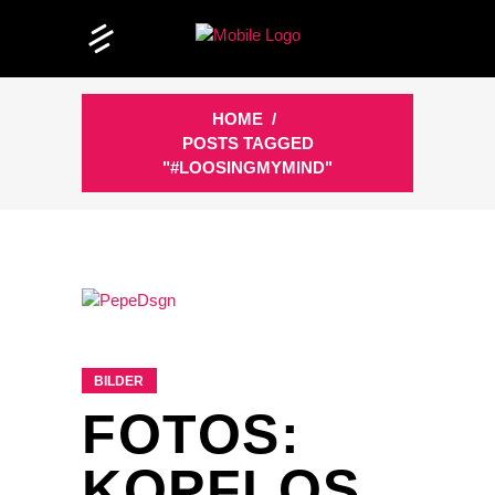
HOME
/
POSTS TAGGED
"#LOOSINGMYMIND"
BILDER
FOTOS:
KOPFLOS