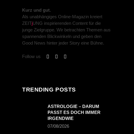
Kurz und gut.
Als unabhängiges Online-Magazin kreiert
ZEIT
j
UNG inspirierenden Content für die
junge Zielgruppe. Wir betrachten Themen aus
spannenden Blickwinkeln und geben den
Good News hinter jeder Story eine Bühne.
Follow us
TRENDING POSTS
ASTROLOGIE – DARUM
PASST ES DOCH IMMER
IRGENDWIE
07/08/2026