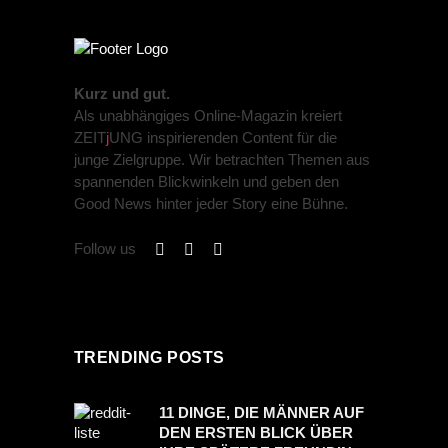
Kurz und gut.
Als unabhängiges Online-Magazin kreiert
ZEIT
j
UNG inspirierenden Content für die
junge Zielgruppe. Wir betrachten Themen aus
spannenden Blickwinkeln und geben den
Good News hinter jeder Story eine Bühne.
Follow us
TRENDING POSTS
11 DINGE, DIE MÄNNER AUF
DEN ERSTEN BLICK ÜBER