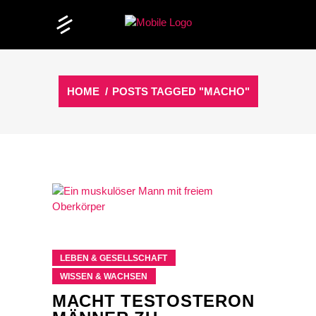
HOME
/
POSTS TAGGED "MACHO"
LEBEN & GESELLSCHAFT
WISSEN & WACHSEN
MACHT TESTOSTERON