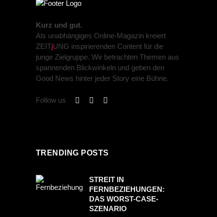
Kurz und gut.
Als unabhängiges Online-Magazin kreiert
ZEIT
j
UNG inspirierenden Content für die
junge Zielgruppe. Wir betrachten Themen aus
spannenden Blickwinkeln und geben den
Good News hinter jeder Story eine Bühne.
Follow us
TRENDING POSTS
STREIT IN
FERNBEZIEHUNGEN:
DAS WORST-CASE-
SZENARIO