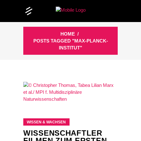
HOME
/
POSTS TAGGED "MAX-PLANCK-
INSTITUT"
WISSEN & WACHSEN
WISSENSCHAFTLER
FILMEN ZUM ERSTEN