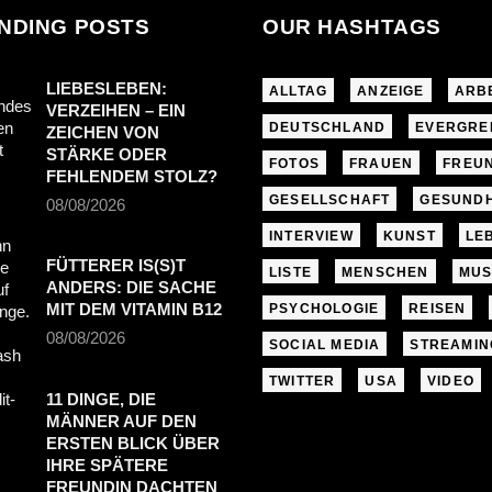
NDING POSTS
OUR HASHTAGS
LIEBESLEBEN:
ALLTAG
ANZEIGE
ARB
VERZEIHEN – EIN
DEUTSCHLAND
EVERGRE
ZEICHEN VON
STÄRKE ODER
FOTOS
FRAUEN
FREU
FEHLENDEM STOLZ?
GESELLSCHAFT
GESUNDH
08/08/2026
INTERVIEW
KUNST
LE
FÜTTERER IS(S)T
LISTE
MENSCHEN
MUS
ANDERS: DIE SACHE
MIT DEM VITAMIN B12
PSYCHOLOGIE
REISEN
08/08/2026
SOCIAL MEDIA
STREAMIN
TWITTER
USA
VIDEO
11 DINGE, DIE
MÄNNER AUF DEN
ERSTEN BLICK ÜBER
IHRE SPÄTERE
FREUNDIN DACHTEN