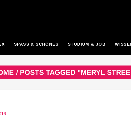
EX
SPASS & SCHÖNES
STUDIUM & JOB
WISSE
OME
/
POSTS TAGGED "MERYL STREE