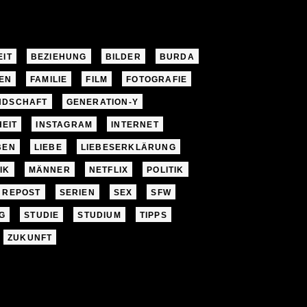
EIT
BEZIEHUNG
BILDER
BURDA
EN
FAMILIE
FILM
FOTOGRAFIE
NDSCHAFT
GENERATION-Y
EIT
INSTAGRAM
INTERNET
BEN
LIEBE
LIEBESERKLÄRUNG
IK
MÄNNER
NETFLIX
POLITIK
REPOST
SERIEN
SEX
SFW
G
STUDIE
STUDIUM
TIPPS
ZUKUNFT