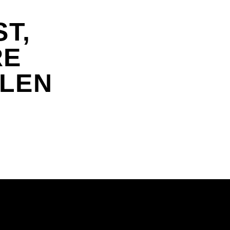
ST,
RE
ILEN