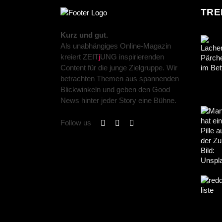
TRE
Kurz und gut.
Als unabhängiges Online-Magazin
kreiert ZEIT
j
UNG inspirierenden
Content für die junge Zielgruppe. Wir
betrachten Themen aus spannenden
Blickwinkeln und geben den Good
News hinter jeder Story eine Bühne.
Follow us