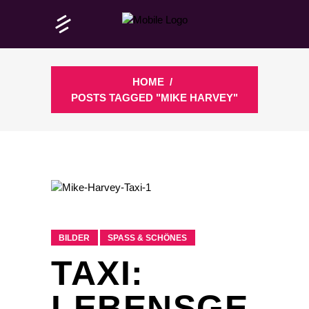
HOME
/
POSTS TAGGED "MIKE HARVEY"
BILDER
SPASS & SCHÖNES
TAXI:
LEBENSGE