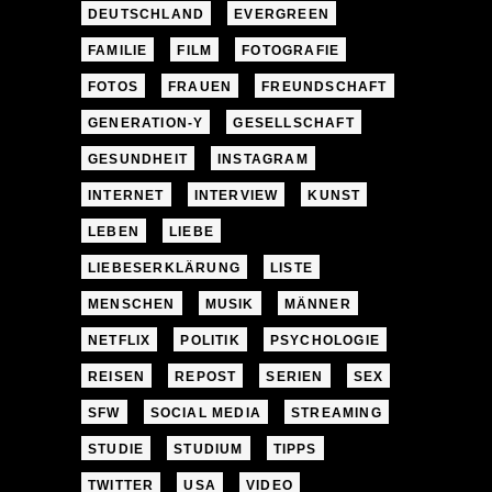
DEUTSCHLAND
EVERGREEN
FAMILIE
FILM
FOTOGRAFIE
FOTOS
FRAUEN
FREUNDSCHAFT
GENERATION-Y
GESELLSCHAFT
GESUNDHEIT
INSTAGRAM
INTERNET
INTERVIEW
KUNST
LEBEN
LIEBE
LIEBESERKLÄRUNG
LISTE
MENSCHEN
MUSIK
MÄNNER
NETFLIX
POLITIK
PSYCHOLOGIE
REISEN
REPOST
SERIEN
SEX
SFW
SOCIAL MEDIA
STREAMING
STUDIE
STUDIUM
TIPPS
TWITTER
USA
VIDEO