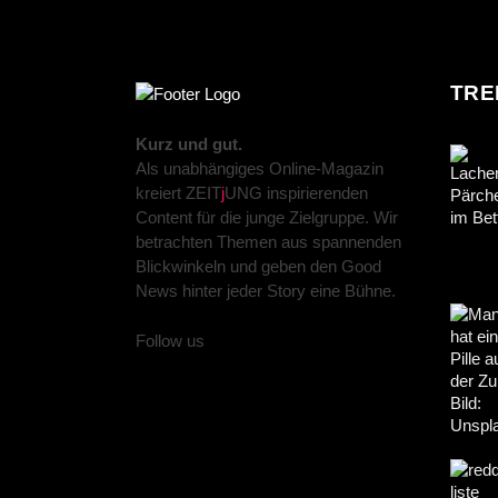
TRE
Kurz und gut.
Als unabhängiges Online-Magazin
kreiert ZEIT
j
UNG inspirierenden
Content für die junge Zielgruppe. Wir
betrachten Themen aus spannenden
Blickwinkeln und geben den Good
News hinter jeder Story eine Bühne.
Follow us