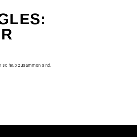
NGLES:
IR
ur so halb zusammen sind,