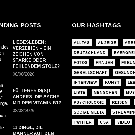
NDING POSTS
OUR HASHTAGS
LIEBESLEBEN:
ALLTAG
ANZEIGE
ARB
VERZEIHEN – EIN
DEUTSCHLAND
EVERGRE
ZEICHEN VON
STÄRKE ODER
FOTOS
FRAUEN
FREU
FEHLENDEM STOLZ?
GESELLSCHAFT
GESUNDH
08/08/2026
INTERVIEW
KUNST
LE
FÜTTERER IS(S)T
LISTE
MENSCHEN
MUS
ANDERS: DIE SACHE
MIT DEM VITAMIN B12
PSYCHOLOGIE
REISEN
08/08/2026
SOCIAL MEDIA
STREAMIN
TWITTER
USA
VIDEO
11 DINGE, DIE
MÄNNER AUF DEN