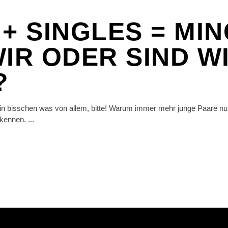
 + SINGLES = MI
WIR ODER SIND W
?
in bisschen was von allem, bitte! Warum immer mehr junge Paare n
bekennen.