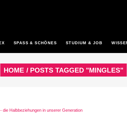
EX
SPASS & SCHÖNES
STUDIUM & JOB
WISSE
HOME
/
POSTS TAGGED "MINGLES"