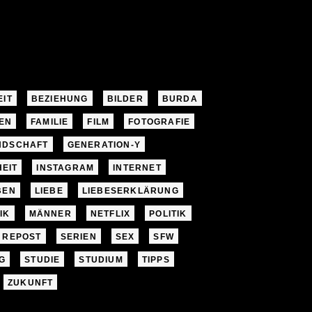
EIT
BEZIEHUNG
BILDER
BURDA
EN
FAMILIE
FILM
FOTOGRAFIE
NDSCHAFT
GENERATION-Y
EIT
INSTAGRAM
INTERNET
BEN
LIEBE
LIEBESERKLÄRUNG
IK
MÄNNER
NETFLIX
POLITIK
REPOST
SERIEN
SEX
SFW
G
STUDIE
STUDIUM
TIPPS
ZUKUNFT