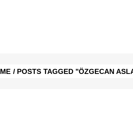
E & SEX
SPASS & SCHÖNES
STUDIUM & JOB
E & SEX
SPASS & SCHÖNES
STUDIUM & JOB
ME
/
POSTS TAGGED "ÖZGECAN ASL