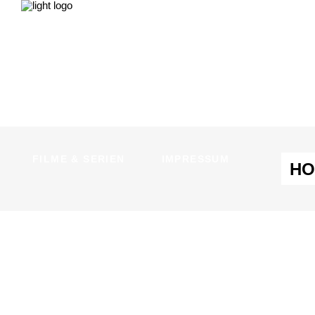
NEWS
LEBEN & GESELLSCHAFT
LIEB
FILME & SERIEN
IMPRESSUM
NEWS
LEBEN & GESELLSCHAFT
LIEB
FILME & SERIEN
IMPRESSUM
HO