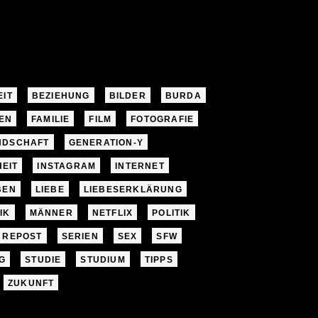
EIT
BEZIEHUNG
BILDER
BURDA
EN
FAMILIE
FILM
FOTOGRAFIE
NDSCHAFT
GENERATION-Y
EIT
INSTAGRAM
INTERNET
BEN
LIEBE
LIEBESERKLÄRUNG
IK
MÄNNER
NETFLIX
POLITIK
REPOST
SERIEN
SEX
SFW
G
STUDIE
STUDIUM
TIPPS
ZUKUNFT