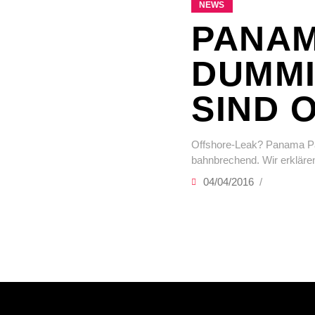
NEWS
PANAM
DUMMI
SIND 
Offshore-Leak? Panama Pa
bahnbrechend. Wir erkläre
04/04/2016