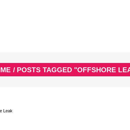
EX
SPASS & SCHÖNES
STUDIUM & JOB
WISSE
EX
SPASS & SCHÖNES
STUDIUM & JOB
WISSE
OME
/
POSTS TAGGED "OFFSHORE LE