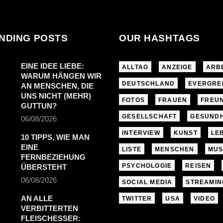
NDING POSTS
OUR HASHTAGS
EINE IDEE LIEBE:
ALLTAG
ANZEIGE
ARB
WARUM HÄNGEN WIR
DEUTSCHLAND
EVERGRE
AN MENSCHEN, DIE
UNS NICHT (MEHR)
FOTOS
FRAUEN
FREU
GUTTUN?
GESELLSCHAFT
GESUNDH
06/08/2026
INTERVIEW
KUNST
LE
10 TIPPS, WIE MAN
EINE
LISTE
MENSCHEN
MUS
FERNBEZIEHUNG
PSYCHOLOGIE
REISEN
ÜBERSTEHT
06/08/2026
SOCIAL MEDIA
STREAMIN
AN ALLE
TWITTER
USA
VIDEO
VERBITTERTEN
FLEISCHESSER: