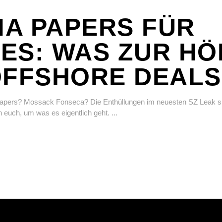
A PAPERS FÜR
ES: WAS ZUR HÖ
OFFSHORE DEALS
pers? Mossack Fonseca? Die Enthüllungen im neuesten SZ Leak s
n euch, um was es eigentlich geht.