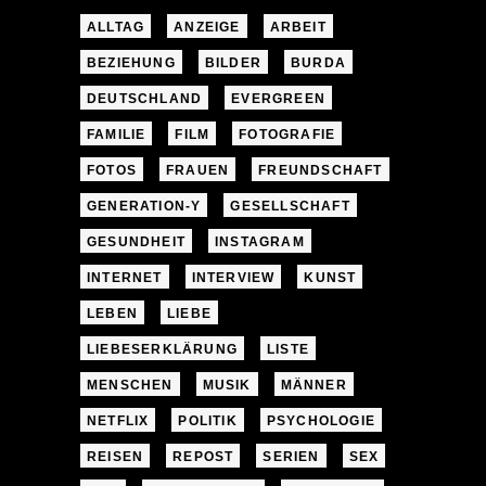
ALLTAG
ANZEIGE
ARBEIT
BEZIEHUNG
BILDER
BURDA
DEUTSCHLAND
EVERGREEN
FAMILIE
FILM
FOTOGRAFIE
FOTOS
FRAUEN
FREUNDSCHAFT
GENERATION-Y
GESELLSCHAFT
GESUNDHEIT
INSTAGRAM
INTERNET
INTERVIEW
KUNST
LEBEN
LIEBE
LIEBESERKLÄRUNG
LISTE
MENSCHEN
MUSIK
MÄNNER
NETFLIX
POLITIK
PSYCHOLOGIE
REISEN
REPOST
SERIEN
SEX