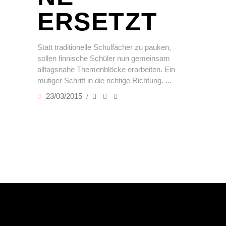
ERSETZT
Statt traditionelle Schulfächer zu pauken,
sollen finnische Schüler nun gemeinsam
alltagsnahe Themenblöcke erarbeiten. Ein
mutiger Schritt in die richtige Richtung.
23/03/2015