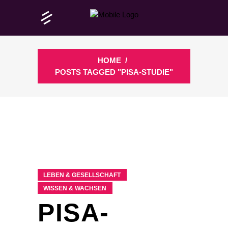
HOME
/
POSTS TAGGED "PISA-STUDIE"
LEBEN & GESELLSCHAFT
WISSEN & WACHSEN
PISA-