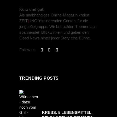
Kurz und gut.
Als unabhängiges Online-Magazin kreiert
ZEIT
j
UNG inspirierenden Content für die
junge Zielgruppe. Wir betrachten Themen aus
spannenden Blickwinkeln und geben den
Good News hinter jeder Story eine Bühne.
Follow us
TRENDING POSTS
KREBS: 5 LEBENSMITTEL,