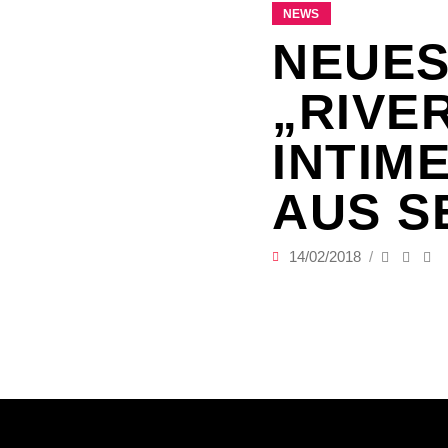
NEWS
NEUES
„RIVER
INTIM
AUS S
14/02/2018