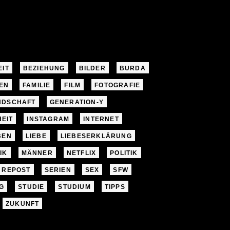
EIT
BEZIEHUNG
BILDER
BURDA
EN
FAMILIE
FILM
FOTOGRAFIE
NDSCHAFT
GENERATION-Y
EIT
INSTAGRAM
INTERNET
BEN
LIEBE
LIEBESERKLÄRUNG
IK
MÄNNER
NETFLIX
POLITIK
REPOST
SERIEN
SEX
SFW
G
STUDIE
STUDIUM
TIPPS
ZUKUNFT