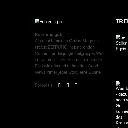
TRE
Kurz und gut.
Als unabhängiges Online-Magazin
kreiert ZEIT
j
UNG inspirierenden
Content für die junge Zielgruppe. Wir
betrachten Themen aus spannenden
Blickwinkeln und geben den Good
News hinter jeder Story eine Bühne.
Follow us