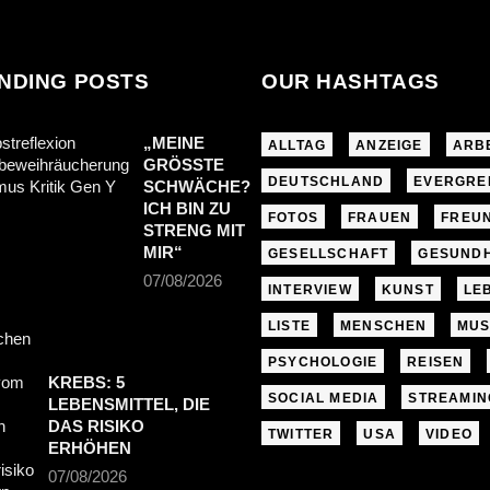
NDING POSTS
OUR HASHTAGS
„MEINE
ALLTAG
ANZEIGE
ARB
GRÖSSTE S
DEUTSCHLAND
EVERGRE
CHWÄCHE? I
CH BIN ZU S
FOTOS
FRAUEN
FREU
TRENG MIT M
IR“
GESELLSCHAFT
GESUNDH
07/08/2026
INTERVIEW
KUNST
LE
LISTE
MENSCHEN
MUS
PSYCHOLOGIE
REISEN
KREBS: 5
SOCIAL MEDIA
STREAMIN
LEBENSMITTEL, DIE
DAS RISIKO
TWITTER
USA
VIDEO
ERHÖHEN
07/08/2026