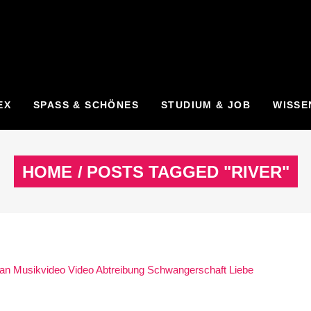
EX
SPASS & SCHÖNES
STUDIUM & JOB
WISSE
HOME
/
POSTS TAGGED "RIVER"