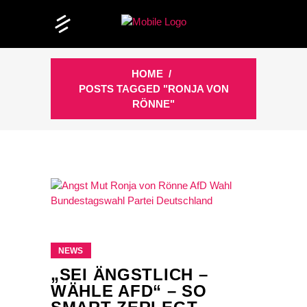
HOME
/
POSTS TAGGED "RONJA VON
RÖNNE"
NEWS
„SEI ÄNGSTLICH –
WÄHLE AFD“ – SO