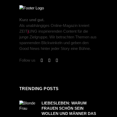
Kurz und gut.
Als unabhängiges Online-Magazin kreiert
ZEIT
j
UNG inspirierenden Content für die
junge Zielgruppe. Wir betrachten Themen aus
spannenden Blickwinkeln und geben den
Good News hinter jeder Story eine Bühne.
Follow us
TRENDING POSTS
LIEBESLEBEN: WARUM
FRAUEN SCHÖN SEIN
WOLLEN UND MÄNNER DAS