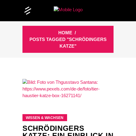
HOME
/
POSTS TAGGED "SCHRÖDINGERS
KATZE"
WISSEN & WACHSEN
SCHRÖDINGERS
KATZE: EIN EINBLICK IN