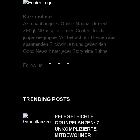
Kurz und gut.
Als unabhängiges Online-Magazin kreiert
ZEIT
j
UNG inspirierenden Content für die
junge Zielgruppe. Wir betrachten Themen aus
spannenden Blickwinkeln und geben den
Good News hinter jeder Story eine Bühne.
Follow us
TRENDING POSTS
PFLEGELEICHTE
GRÜNPFLANZEN: 7
UNKOMPLIZIERTE
MITBEWOHNER