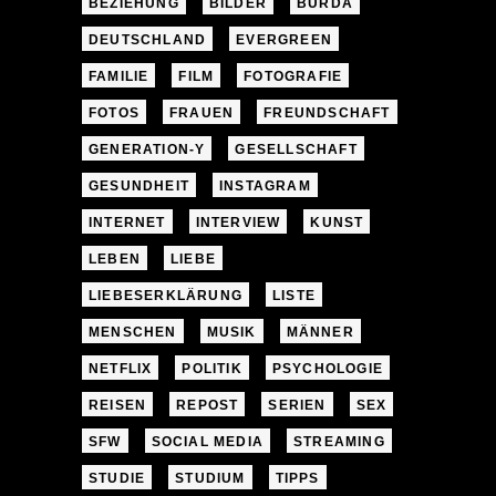
BEZIEHUNG
BILDER
BURDA
DEUTSCHLAND
EVERGREEN
FAMILIE
FILM
FOTOGRAFIE
FOTOS
FRAUEN
FREUNDSCHAFT
GENERATION-Y
GESELLSCHAFT
GESUNDHEIT
INSTAGRAM
INTERNET
INTERVIEW
KUNST
LEBEN
LIEBE
LIEBESERKLÄRUNG
LISTE
MENSCHEN
MUSIK
MÄNNER
NETFLIX
POLITIK
PSYCHOLOGIE
REISEN
REPOST
SERIEN
SEX
SFW
SOCIAL MEDIA
STREAMING
STUDIE
STUDIUM
TIPPS