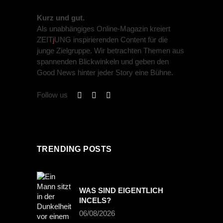
Kurz und gut.
Als unabhängiges Online-Magazin kreiert
ZEIT
j
UNG inspirierenden Content für die
junge Zielgruppe. Wir betrachten Themen aus
spannenden Blickwinkeln und geben den
Good News hinter jeder Story eine Bühne.
Follow us
TRENDING POSTS
WAS SIND EIGENTLICH
INCELS?
06/08/2026