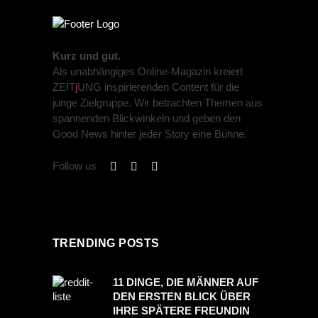
Kurz und gut.
Als unabhängiges Online-Magazin kreiert
ZEIT
j
UNG inspirierenden Content für die
junge Zielgruppe. Wir betrachten Themen aus
spannenden Blickwinkeln und geben den
Good News hinter jeder Story eine Bühne.
Follow us
TRENDING POSTS
11 DINGE, DIE MÄNNER AUF
DEN ERSTEN BLICK ÜBER
IHRE SPÄTERE FREUNDIN