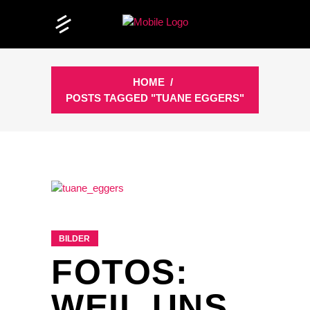
HOME
/
POSTS TAGGED "TUANE EGGERS"
BILDER
FOTOS:
WEIL UNS