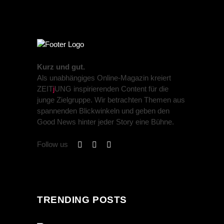
Kurz und gut.
Als unabhängiges Online-Magazin kreiert
ZEIT
j
UNG inspirierenden Content für die
junge Zielgruppe. Wir betrachten Themen aus
spannenden Blickwinkeln und geben den
Good News hinter jeder Story eine Bühne.
Follow us
TRENDING POSTS