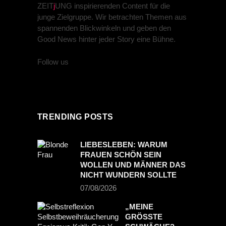
ZEIT
j
UNG inspirierenden Content für die
junge Zielgruppe. Wir betrachten Themen aus
spannenden Blickwinkeln und geben den
Good News hinter jeder Story eine Bühne.
Follow us
TRENDING POSTS
LIEBESLEBEN: WARUM
FRAUEN SCHÖN SEIN
WOLLEN UND MÄNNER DAS
NICHT WUNDERN SOLLTE
07/08/2026
„MEINE
GRÖSSTE S