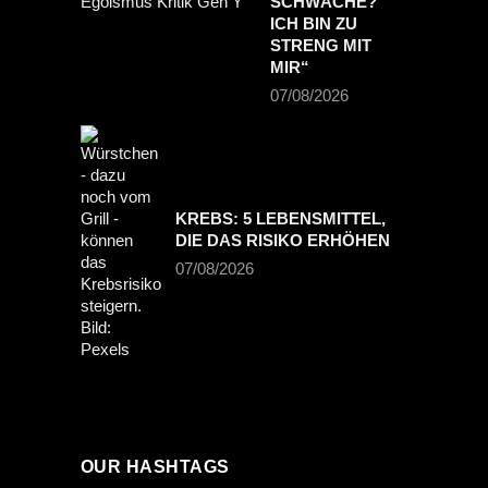
CHWÄCHE? I
CH BIN ZU S
TRENG MIT M
IR“
07/08/2026
KREBS: 5 LEBENSMITTEL,
DIE DAS RISIKO ERHÖHEN
07/08/2026
OUR HASHTAGS