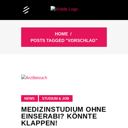
HOME
/
POSTS TAGGED "VORSCHLAG"
NEWS
STUDIUM & JOB
MEDIZINSTUDIUM OHNE
EINSERABI? KÖNNTE
KLAPPEN!