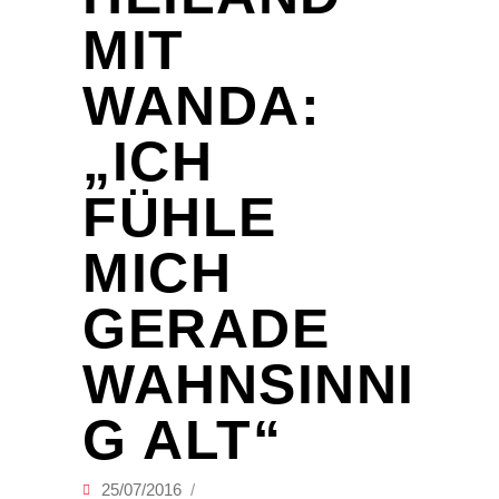
MIT
WANDA:
„ICH
FÜHLE
MICH
GERADE
WAHNSINNI
G ALT“
25/07/2016