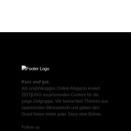
Kurz und gut.
Als unabhängiges Online-Magazin kreiert
ZEIT
j
UNG inspirierenden Content für die
junge Zielgruppe. Wir betrachten Themen aus
spannenden Blickwinkeln und geben den
Good News hinter jeder Story eine Bühne.
Follow us