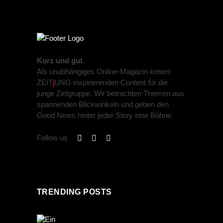
Kurz und gut.
Als unabhängiges Online-Magazin kreiert
ZEIT
j
UNG inspirierenden Content für die
junge Zielgruppe. Wir betrachten Themen aus
spannenden Blickwinkeln und geben den
Good News hinter jeder Story eine Bühne.
Follow us
TRENDING POSTS