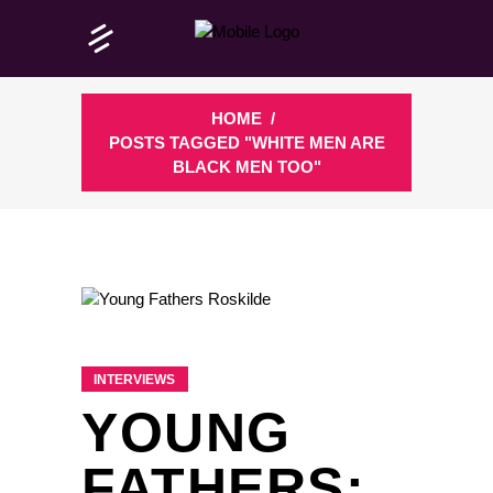
HOME
/
POSTS TAGGED "WHITE MEN ARE
BLACK MEN TOO"
INTERVIEWS
YOUNG
FATHERS: