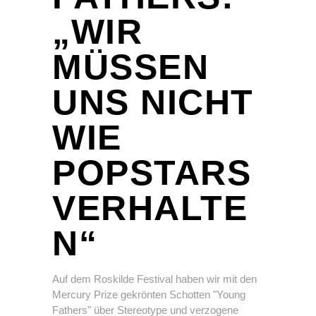
„WIR
MÜSSEN
UNS NICHT
WIE
POPSTARS
VERHALTE
N“
Auf dem Roskilde Festival haben wir mit den
Mercury Prize gekrönten Schotten "Young
Fathers" über Stereotype und verzogene