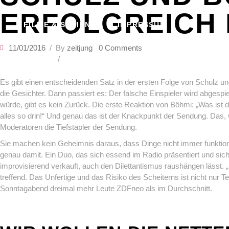
ERFOLGREICH
FILME & SERIEN
IMPRESSUM
11/01/2016
By
zeitjung
0 Comments
Es gibt einen entscheidenden Satz in der ersten Folge von Schulz u
die Gesichter. Dann passiert es: Der falsche Einspieler wird abges
würde, gibt es kein Zurück. Die erste Reaktion von Böhmi: „Was ist de
alles so drin!“ Und genau das ist der Knackpunkt der Sendung. Das, 
Moderatoren die Tiefstapler der Sendung.
Sie machen kein Geheimnis daraus, dass Dinge nicht immer funktionie
genau damit. Ein Duo, das sich essend im Radio präsentiert und sich a
improvisierend verkauft, auch den Dilettantismus raushängen lässt.
treffend. Das Unfertige und das Risiko des Scheiterns ist nicht nur 
Sonntagabend dreimal mehr Leute ZDFneo als im Durchschnitt.