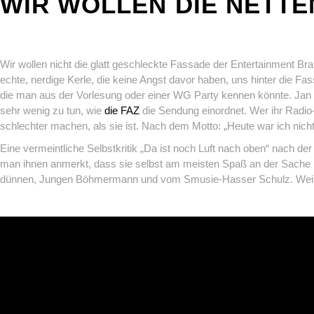
WIR WOLLEN DIE NETT
Wir wollen nicht die glatt geschleckte Fassade der Entertainment Bra
echte, nerdige Kerle, die keine Angst davor haben, uns hinter die Fa
die man aus der Vorlesung oder einer WG Party kennen könnte. Jan 
sehr wenig zu tun, wie
die FAZ
die Sendung einordnet. Wer ihr Radio-
schlechter machen, als sie ist. Nach dem Motto: „Heute war ich nicht
Eine vermeintliche Selbstkritik „Da ist noch Luft nach oben“ nach d
man ihnen anmerkt, dass sie selbst am meisten Spaß an der Sache ha
dünnen, Jungen Böhmermann und vom Smusie-Hasser Schulz. Weil si