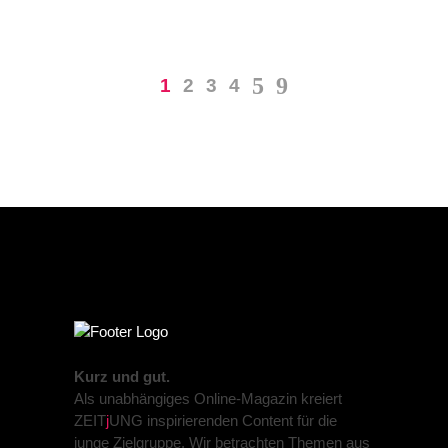
1
2
3
4
Kurz und gut.
Als unabhängiges Online-Magazin kreiert
ZEIT
j
UNG inspirierenden Content für die
junge Zielgruppe. Wir betrachten Themen aus