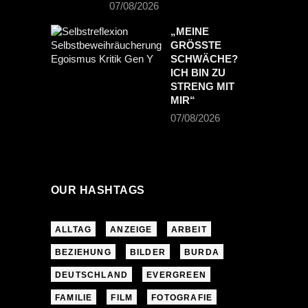
07/08/2026
„MEINE
GRÖSSTE S
CHWÄCHE? I
CH BIN ZU S
TRENG MIT M
IR“
07/08/2026
OUR HASHTAGS
ALLTAG
ANZEIGE
ARBEIT
BEZIEHUNG
BILDER
BURDA
DEUTSCHLAND
EVERGREEN
FAMILIE
FILM
FOTOGRAFIE