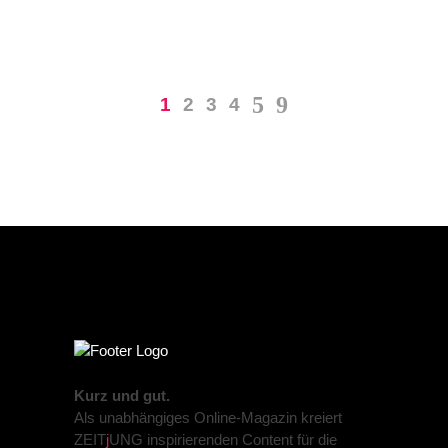
1
2
3
4
Kurz und gut.
Als unabhängiges Online-Magazin kreiert
ZEIT
j
UNG inspirierenden Content für die