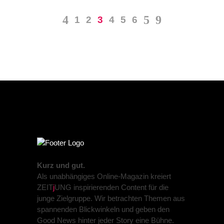
1
2
3
4
5
6
Kurz und gut.
Als unabhängiges Online-Magazin kreiert
ZEIT
j
UNG inspirierenden Content für die
junge Zielgruppe. Wir betrachten Themen aus
spannenden Blickwinkeln und geben den
Good News hinter jeder Story eine Bühne.