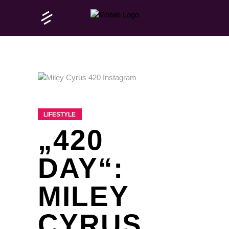
LIFESTYLE
„420
DAY“:
MILEY
CYRUS