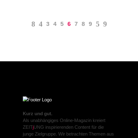
3
4
5
6
7
8
9
Kurz und gut.
Als unabhängiges Online-Magazin kreiert
ZEIT
j
UNG inspirierenden Content für die
junge Zielgruppe. Wir betrachten Themen aus