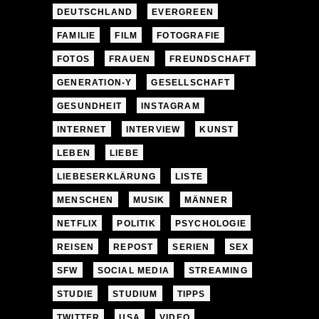
DEUTSCHLAND
EVERGREEN
FAMILIE
FILM
FOTOGRAFIE
FOTOS
FRAUEN
FREUNDSCHAFT
GENERATION-Y
GESELLSCHAFT
GESUNDHEIT
INSTAGRAM
INTERNET
INTERVIEW
KUNST
LEBEN
LIEBE
LIEBESERKLÄRUNG
LISTE
MENSCHEN
MUSIK
MÄNNER
NETFLIX
POLITIK
PSYCHOLOGIE
REISEN
REPOST
SERIEN
SEX
SFW
SOCIAL MEDIA
STREAMING
STUDIE
STUDIUM
TIPPS
TWITTER
USA
VIDEO