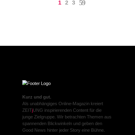
1
2
3
Kurz und gut.
Als unabhängiges Online-Magazin kreiert
ZEIT
j
UNG inspirierenden Content für die
junge Zielgruppe. Wir betrachten Themen aus
spannenden Blickwinkeln und geben den
Good News hinter jeder Story eine Bühne.