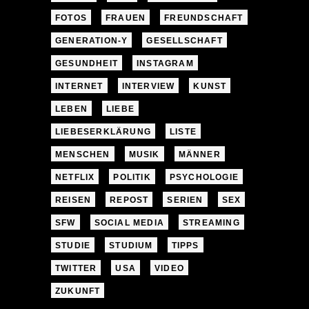
FOTOS
FRAUEN
FREUNDSCHAFT
GENERATION-Y
GESELLSCHAFT
GESUNDHEIT
INSTAGRAM
INTERNET
INTERVIEW
KUNST
LEBEN
LIEBE
LIEBESERKLÄRUNG
LISTE
MENSCHEN
MUSIK
MÄNNER
NETFLIX
POLITIK
PSYCHOLOGIE
REISEN
REPOST
SERIEN
SEX
SFW
SOCIAL MEDIA
STREAMING
STUDIE
STUDIUM
TIPPS
TWITTER
USA
VIDEO
ZUKUNFT