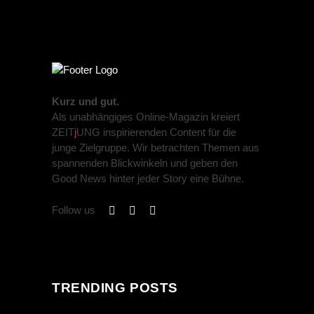
PREVIOUS POST
NEXT POST
Kurz und gut.
Als unabhängiges Online-Magazin kreiert
ZEIT
j
UNG inspirierenden Content für die
junge Zielgruppe. Wir betrachten Themen aus
spannenden Blickwinkeln und geben den
Good News hinter jeder Story eine Bühne.
Follow us
TRENDING POSTS