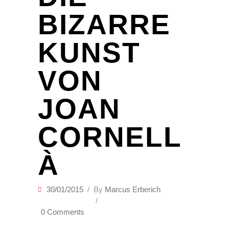
BIZARRE
KUNST
VON
JOAN
CORNELL
À
30/01/2015
By
Marcus Erberich
0 Comments