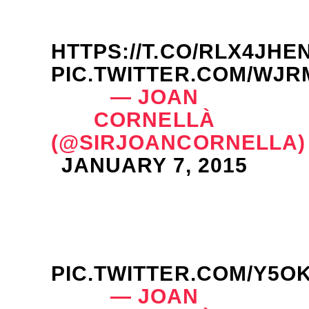
HTTPS://T.CO/RLX4JHE
PIC.TWITTER.COM/WJ
— JOAN
CORNELLÀ
(@SIRJOANCORNELLA)
JANUARY 7, 2015
PIC.TWITTER.COM/Y5O
— JOAN