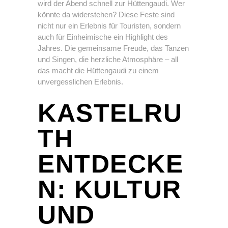
wird der Abend schnell zur Hüttengaudi. Wer
könnte da widerstehen? Diese Feste sind
nicht nur ein Erlebnis für Touristen, sondern
auch für Einheimische ein Highlight des
Jahres. Die gemeinsame Freude, das Tanzen
und Singen, die herzliche Atmosphäre – all
das macht die Hüttengaudi zu einem
unvergesslichen Erlebnis.
KASTELRU
TH
ENTDECKE
N: KULTUR
UND