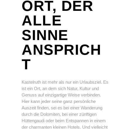
ORT, DER
ALLE
SINNE
ANSPRICH
T
Kastelruth ist mehr als nur ein Urlaubsziel. Es
ist ein Ort, an dem sich Natur, Kultur und
Genuss auf einzigartige Weise verbinden.
Hier kann jeder seine ganz persönliche
Auszeit finden, sei es bei einer Wanderung
durch die Dolomiten, bei einer zünftigen
Hüttengaudi oder beim Entspannen in einem
der charmanten kleinen Hotels. Und vielleicht