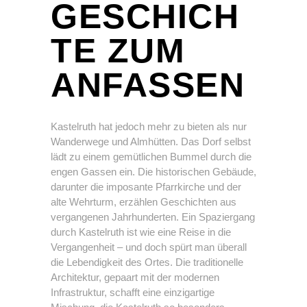
GESCHICH
TE ZUM
ANFASSEN
Kastelruth hat jedoch mehr zu bieten als nur
Wanderwege und Almhütten. Das Dorf selbst
lädt zu einem gemütlichen Bummel durch die
engen Gassen ein. Die historischen Gebäude,
darunter die imposante Pfarrkirche und der
alte Wehrturm, erzählen Geschichten aus
vergangenen Jahrhunderten. Ein Spaziergang
durch Kastelruth ist wie eine Reise in die
Vergangenheit – und doch spürt man überall
die Lebendigkeit des Ortes. Die traditionelle
Architektur, gepaart mit der modernen
Infrastruktur, schafft eine einzigartige