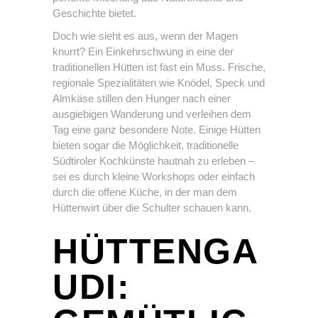
Geschichte bietet.
Doch wie sieht es aus, wenn der Magen
knurrt? Ein Einkehrschwung in eine der
traditionellen Hütten ist fast ein Muss. Frische,
regionale Spezialitäten wie Knödel, Speck und
Almkäse stillen den Hunger nach einer
ausgiebigen Wanderung und verleihen dem
Tag eine ganz besondere Note. Einige Hütten
bieten sogar die Möglichkeit, traditionelle
Südtiroler Kochkünste hautnah zu erleben –
sei es durch kleine Workshops oder einfach
durch die offene Küche, in der man dem
Hüttenwirt über die Schulter schauen kann.
HÜTTENGA
UDI: