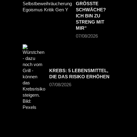
GRÖSSTE S
CHWÄCHE? I
CH BIN ZU S
TRENG MIT M
IR“
07/08/2026
KREBS: 5 LEBENSMITTEL,
DIE DAS RISIKO ERHÖHEN
07/08/2026