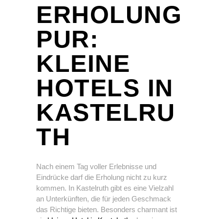
ERHOLUNG
PUR:
KLEINE
HOTELS IN
KASTELRU
TH
Nach einem Tag voller Erlebnisse und
Eindrücke darf die Erholung nicht zu kurz
kommen. In Kastelruth gibt es eine Vielzahl
an Unterkünften, die für jeden Geschmack
das Richtige bieten. Besonders charmant ist