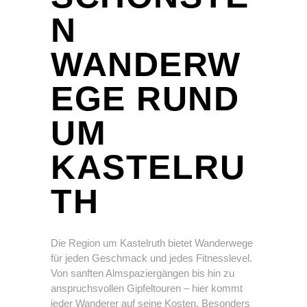
N
WANDERW
EGE RUND
UM
KASTELRU
TH
Die Region um Kastelruth bietet Wanderwege
für jeden Geschmack und jedes Fitnesslevel.
Von sanften Almspaziergängen bis hin zu
anspruchsvollen Gipfeltouren – hier kommt
jeder Wanderer auf seine Kosten. Besonders