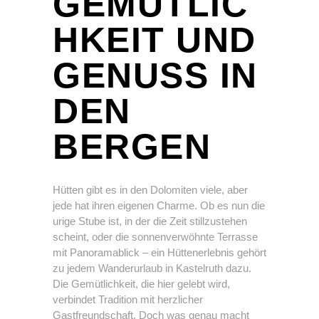
GEMÜTLIC
HKEIT UND
GENUSS IN
DEN
BERGEN
Hütten gibt es in den Dolomiten viele, aber
jede hat ihren eigenen Charme. Ob es nun die
urige Stube ist, in der die Zeit stillzustehen
scheint, oder die sonnenverwöhnte Terrasse
mit Panoramablick – ein Hüttenerlebnis gehört
zu jedem Wanderurlaub in Kastelruth dazu.
Die Gemütlichkeit, die hier gelebt wird,
verbindet Tradition mit herzlicher
Gastfreundschaft. Doch was genau macht