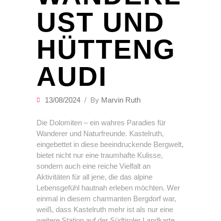
UST UND
HÜTTENG
AUDI
13/08/2024
By
Marvin Ruth
Die Dolomiten – ein wahres Paradies für
Wanderer und Naturfreunde. Kastelruth,
eingebettet in diese beeindruckende Bergwelt,
bietet nicht nur eine traumhafte Kulisse,
sondern auch eine reiche Vielfalt an
Aktivitäten für all jene, die das alpine
Lebensgefühl hautnah erleben möchten. Wer
einmal in diesem charmanten Bergdorf war,
weiß, dass Kastelruth mehr ist als nur eine
weitere Station auf der Südtiroler Landkarte