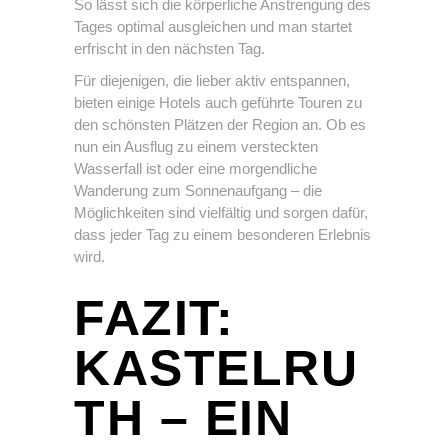
So lässt sich die körperliche Anstrengung des
Tages optimal ausgleichen und man startet
erfrischt in den nächsten Tag.
Für diejenigen, die lieber aktiv entspannen,
bieten einige Hotels auch geführte Touren zu
den schönsten Plätzen der Region an. Ob es
nun ein Ausflug zu einem versteckten
Wasserfall ist oder eine morgendliche
Wanderung zum Sonnenaufgang – die
Möglichkeiten sind vielfältig und sorgen dafür,
dass jeder Tag zu einem besonderen Erlebnis
wird.
FAZIT:
KASTELRU
TH – EIN