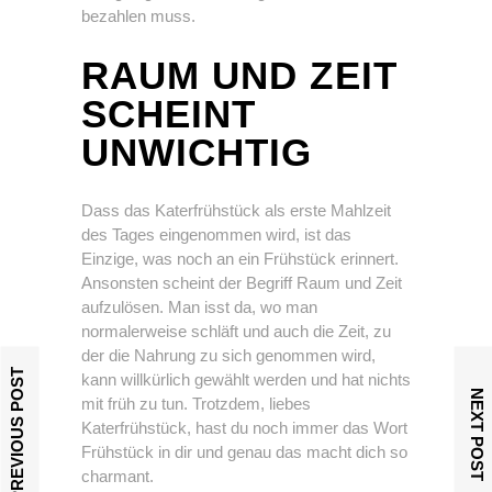
bezahlen muss.
RAUM UND ZEIT
SCHEINT
UNWICHTIG
Dass das Katerfrühstück als erste Mahlzeit
des Tages eingenommen wird, ist das
Einzige, was noch an ein Frühstück erinnert.
Ansonsten scheint der Begriff Raum und Zeit
aufzulösen. Man isst da, wo man
normalerweise schläft und auch die Zeit, zu
der die Nahrung zu sich genommen wird,
PREVIOUS POST
kann willkürlich gewählt werden und hat nichts
NEXT POST
mit früh zu tun. Trotzdem, liebes
Katerfrühstück, hast du noch immer das Wort
Frühstück in dir und genau das macht dich so
charmant.