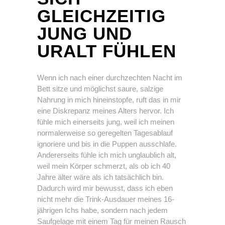
GLEICHZEITIG
JUNG UND
URALT FÜHLEN
Wenn ich nach einer durchzechten Nacht im
Bett sitze und möglichst saure, salzige
Nahrung in mich hineinstopfe, ruft das in mir
eine Diskrepanz meines Alters hervor. Ich
fühle mich einerseits jung, weil ich meinen
normalerweise so geregelten Tagesablauf
ignoriere und bis in die Puppen ausschlafe.
Andererseits fühle ich mich unglaublich alt,
weil mein Körper schmerzt, als ob ich 40
Jahre älter wäre als ich tatsächlich bin.
Dadurch wird mir bewusst, dass ich eben
nicht mehr die Trink-Ausdauer meines 16-
jährigen Ichs habe, sondern nach jedem
Saufgelage mit einem Tag für meinen Rausch