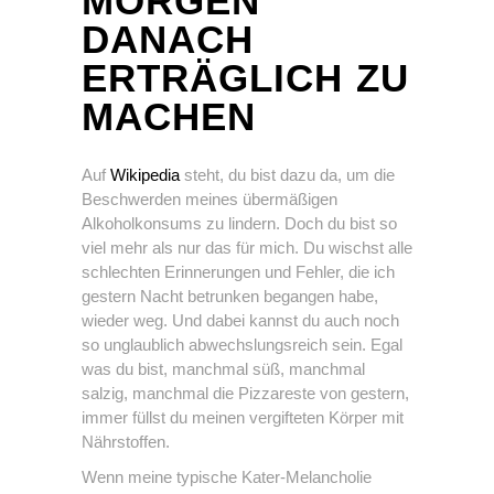
MORGEN
DANACH
ERTRÄGLICH ZU
MACHEN
Auf
Wikipedia
steht, du bist dazu da, um die
Beschwerden meines übermäßigen
Alkoholkonsums zu lindern. Doch du bist so
viel mehr als nur das für mich. Du wischst alle
schlechten Erinnerungen und Fehler, die ich
gestern Nacht betrunken begangen habe,
wieder weg. Und dabei kannst du auch noch
so unglaublich abwechslungsreich sein. Egal
was du bist, manchmal süß, manchmal
salzig, manchmal die Pizzareste von gestern,
immer füllst du meinen vergifteten Körper mit
Nährstoffen.
Wenn meine typische Kater-Melancholie