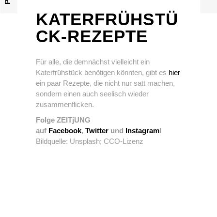
KATERFRÜHSTÜ
CK-REZEPTE
Für alle, die demnächst vielleicht ein
Katerfrühstück benötigen könnten, gibt es
hier
ein paar Rezepte, die nicht nur satt machen,
sondern einen auch seelisch wieder
zusammenflicken.
Folge ZEITjUNG
auf
Facebook
,
Twitter
und
Instagram
!
Bildquelle: Unsplash; CCO-Lizenz