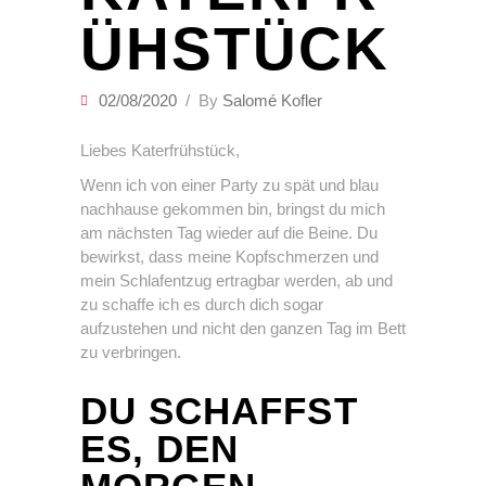
ÜHSTÜCK
02/08/2020
By
Salomé Kofler
Liebes Katerfrühstück,
Wenn ich von einer Party zu spät und blau
nachhause gekommen bin, bringst du mich
am nächsten Tag wieder auf die Beine. Du
bewirkst, dass meine Kopfschmerzen und
mein Schlafentzug ertragbar werden, ab und
zu schaffe ich es durch dich sogar
aufzustehen und nicht den ganzen Tag im Bett
zu verbringen.
DU SCHAFFST
ES, DEN