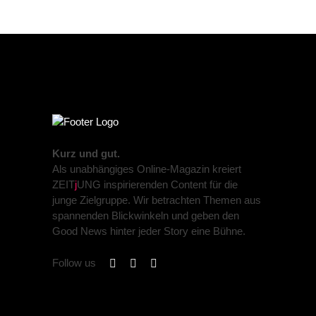
Kurz und gut.
Als unabhängiges Online-Magazin kreiert
ZEIT
j
UNG inspirierenden Content für die
junge Zielgruppe. Wir betrachten Themen aus
spannenden Blickwinkeln und geben den
Good News hinter jeder Story eine Bühne.
Follow us