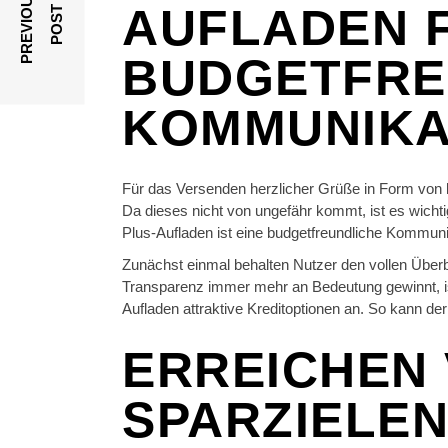
P
R
E
V
I
O
U
S
P
O
S
AUFLADEN 
T
BUDGETFRE
KOMMUNIKA
Für das Versenden herzlicher Grüße in Form von 
Da dieses nicht von ungefähr kommt, ist es wichti
Plus-Aufladen ist eine budgetfreundliche Kommun
Zunächst einmal behalten Nutzer den vollen Überbl
Transparenz immer mehr an Bedeutung gewinnt, ist
Aufladen attraktive Kreditoptionen an. So kann de
ERREICHEN
SPARZIELE