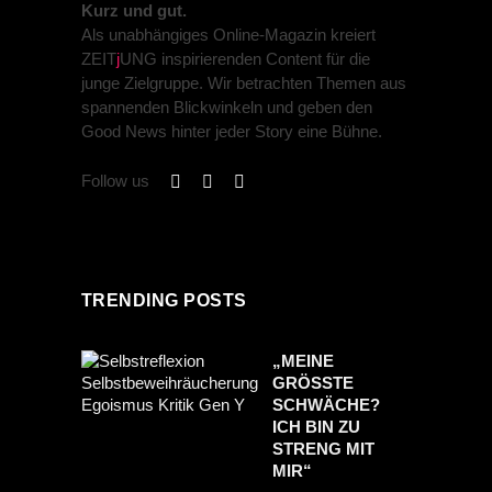
Kurz und gut.
Als unabhängiges Online-Magazin kreiert
ZEIT
j
UNG inspirierenden Content für die
junge Zielgruppe. Wir betrachten Themen aus
spannenden Blickwinkeln und geben den
Good News hinter jeder Story eine Bühne.
Follow us
TRENDING POSTS
„MEINE
GRÖSSTE S
CHWÄCHE? I
CH BIN ZU S
TRENG MIT M
IR“