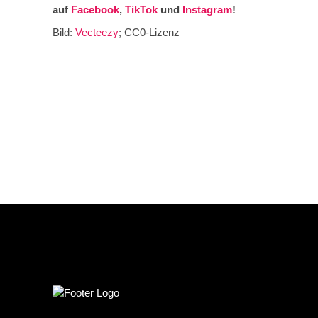
auf
Facebook
,
TikTok
und
Instagram
!
Bild:
Vecteezy
; CC0-Lizenz