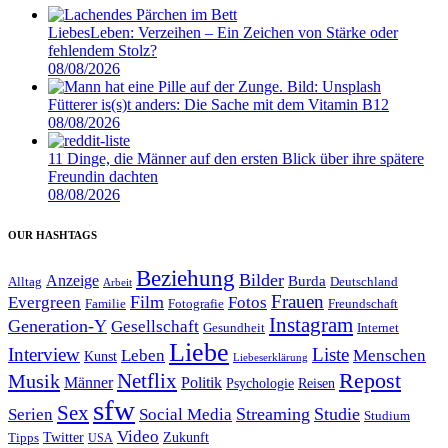
LiebesLeben: Verzeihen – Ein Zeichen von Stärke oder
fehlendem Stolz?
08/08/2026
Fütterer is(s)t anders: Die Sache mit dem Vitamin B12
08/08/2026
11 Dinge, die Männer auf den ersten Blick über ihre spätere
Freundin dachten
08/08/2026
OUR HASHTAGS
Beziehung
Bilder
Anzeige
Burda
Alltag
Deutschland
Arbeit
Film
Frauen
Evergreen
Fotos
Familie
Fotografie
Freundschaft
Instagram
Generation-Y
Gesellschaft
Gesundheit
Internet
Liebe
Interview
Liste
Leben
Menschen
Kunst
Liebeserklärung
Repost
Netflix
Musik
Männer
Politik
Reisen
Psychologie
sfw
Sex
Streaming
Studie
Serien
Social Media
Studium
Video
Twitter
Zukunft
Tipps
USA