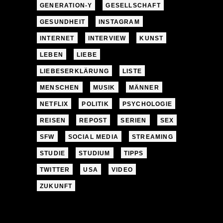
GENERATION-Y
GESELLSCHAFT
GESUNDHEIT
INSTAGRAM
INTERNET
INTERVIEW
KUNST
LEBEN
LIEBE
LIEBESERKLÄRUNG
LISTE
MENSCHEN
MUSIK
MÄNNER
NETFLIX
POLITIK
PSYCHOLOGIE
REISEN
REPOST
SERIEN
SEX
SFW
SOCIAL MEDIA
STREAMING
STUDIE
STUDIUM
TIPPS
TWITTER
USA
VIDEO
ZUKUNFT