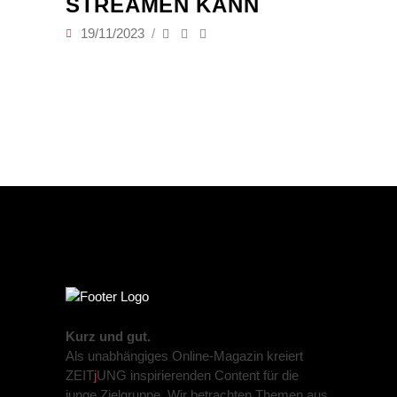
STREAMEN KANN
19/11/2023
Kurz und gut.
Als unabhängiges Online-Magazin kreiert
ZEIT
j
UNG inspirierenden Content für die
junge Zielgruppe. Wir betrachten Themen aus