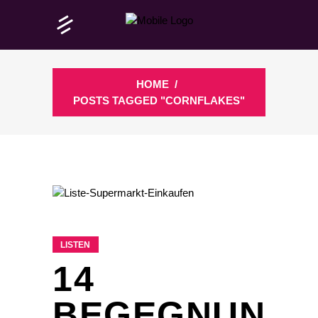
HOME
/
POSTS TAGGED "CORNFLAKES"
LISTEN
14
BEGEGNUN