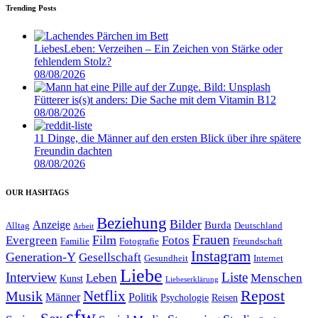
Trending Posts
LiebesLeben: Verzeihen – Ein Zeichen von Stärke oder
fehlendem Stolz?
08/08/2026
Fütterer is(s)t anders: Die Sache mit dem Vitamin B12
08/08/2026
11 Dinge, die Männer auf den ersten Blick über ihre spätere
Freundin dachten
08/08/2026
OUR HASHTAGS
Beziehung
Bilder
Anzeige
Burda
Alltag
Deutschland
Arbeit
Film
Frauen
Evergreen
Fotos
Familie
Fotografie
Freundschaft
Instagram
Generation-Y
Gesellschaft
Gesundheit
Internet
Liebe
Interview
Liste
Leben
Menschen
Kunst
Liebeserklärung
Repost
Netflix
Musik
Männer
Politik
Reisen
Psychologie
sfw