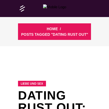
HOME
/
POSTS TAGGED "DATING RUST OUT"
LIEBE UND SEX
DATING
RUST OUT: