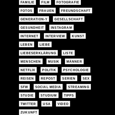
FAMILIE
FILM
FOTOGRAFIE
FOTOS
FRAUEN
FREUNDSCHAFT
GENERATION-Y
GESELLSCHAFT
GESUNDHEIT
INSTAGRAM
INTERNET
INTERVIEW
KUNST
LEBEN
LIEBE
LIEBESERKLÄRUNG
LISTE
MENSCHEN
MUSIK
MÄNNER
NETFLIX
POLITIK
PSYCHOLOGIE
REISEN
REPOST
SERIEN
SEX
SFW
SOCIAL MEDIA
STREAMING
STUDIE
STUDIUM
TIPPS
TWITTER
USA
VIDEO
ZUKUNFT