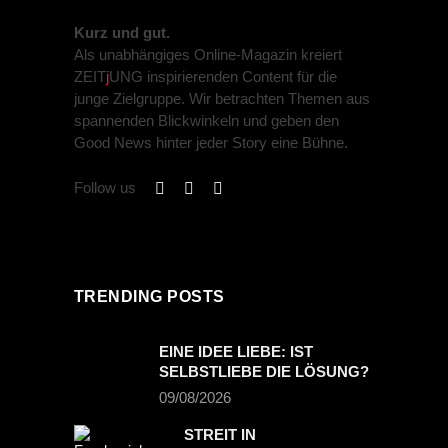
Kurz und gut.
Als unabhängiges Online-Magazin kreiert
ZEIT
j
UNG inspirierenden Content für die
junge Zielgruppe. Wir betrachten Themen aus
spannenden Blickwinkeln und geben den
Good News hinter jeder Story eine Bühne.
Follow us
TRENDING POSTS
EINE IDEE LIEBE: IST
SELBSTLIEBE DIE LÖSUNG?
09/08/2026
STREIT IN