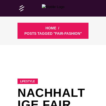
HOME
/
POSTS TAGGED "FAIR-FASHION"
LIFESTYLE
NACHHALT
IGE FAIR